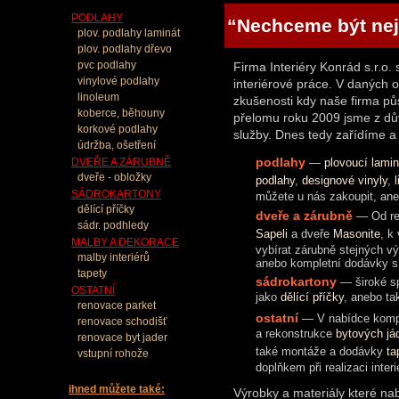
PODLAHY
“Nechceme být nejv
plov. podlahy laminát
plov. podlahy dřevo
pvc podlahy
Firma Interiéry Konrád s.r.o.
vinylové podlahy
interiérové práce. V daných
linoleum
zkušenosti kdy naše firma pů
koberce, běhouny
přelomu roku 2009 jsme z dův
korkové podlahy
služby. Dnes tedy zařídíme 
údržba, ošetření
podlahy
DVEŘE A ZÁRUBNĚ
—
plovoucí lami
dveře - obložky
podlahy
,
designové vinyly
,
SÁDROKARTONY
můžete u nás zakoupit, ane
dělící příčky
dveře a zárubně
— Od re
sádr. podhledy
Sapeli
a dveře
Masonite
, k
MALBY A DEKORACE
vybírat zárubně stejných v
malby interiérů
anebo kompletní dodávky s
tapety
sádrokartony
— široké sp
OSTATNÍ
jako
dělící příčky
, anebo ta
renovace parket
ostatní
— V nabídce komple
renovace schodišť
a rekonstrukce
bytových já
renovace byt jader
také montáže a dodávky
ta
vstupní rohože
doplňkem při realizaci interi
ihned můžete také:
Výrobky a materiály které na