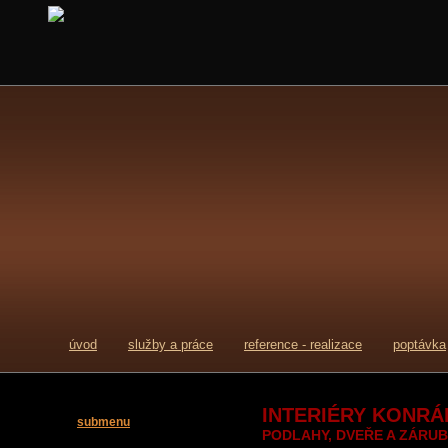
úvod
služby a práce
reference - realizace
poptávka
INTERIÉRY KONRÁD
submenu
PODLAHY, DVEŘE A ZÁRU