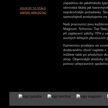
zapadnou do jakéhokoliv typov
obrovská škála jak barevných 
KOLIK BY TO STÁLO
nejnáročnější požadavky. Slu
NAPSAT NÁM DOTAZ
samozřejmě poskytujeme na 
Naši pracovníci jsou každoro
Magnum, Schonox, Top Step, 
při zaplacení zálohy 70% z c
suchých lehkých plovoucích 
Kamennou prodejnu se vzorky 
dodávaného zboží najdete v
můžete také po předchozí do
shop. Objemnější dodávky do
pomocí přepravních společno